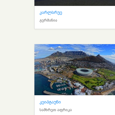
კარლსრუე
გერმანია
კეიპტაუნი
სამხრეთ აფრიკა