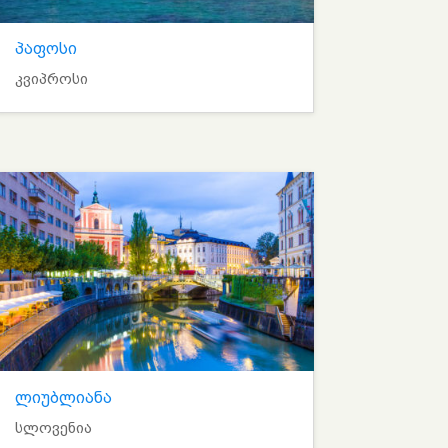
პაფოსი
კვიპროსი
ლიუბლიანა
სლოვენია