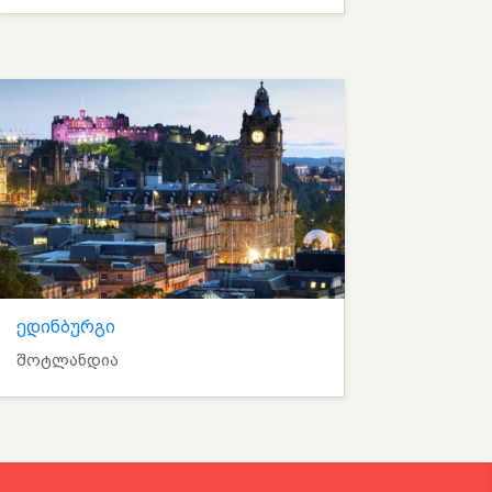
ედინბურგი
შოტლანდია