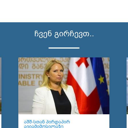
ჩვენ გირჩევთ..
აშშ-სთან პირდაპირ
ავიამიმოსვლაზე