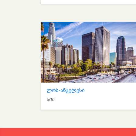
ლოს-ანჯელესი
აშშ