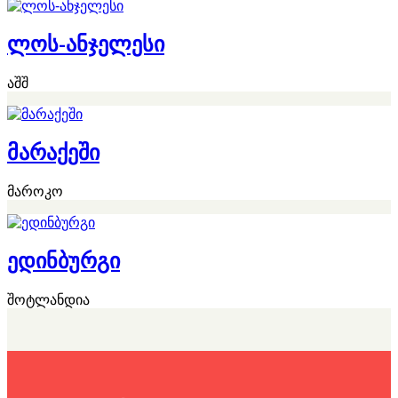
ლოს-ანჯელესი
აშშ
მარაქეში
მაროკო
ედინბურგი
შოტლანდია