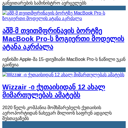
განვითარების სამინისტრო ავრცელებს
აშშ-მ თვითმფრინავის ბორტზე
MacBook Pro-ს ზოგიერთი მოდელის
ატანა აკრძალა
ივნისში Apple-მა 15-დიუმიანი MacBook Pro-ს ნაწილი უკან
გაიწვია
Wizzair -ი ქუთაისიდან 12 ახალ
მიმართულებას ამატებს
2020 წელს კომპანია მომხმარებელს ქუთაისის
აეროპორტიდან ნახევარ მილიონ საფრენ ადგილს
შესთავაზებს