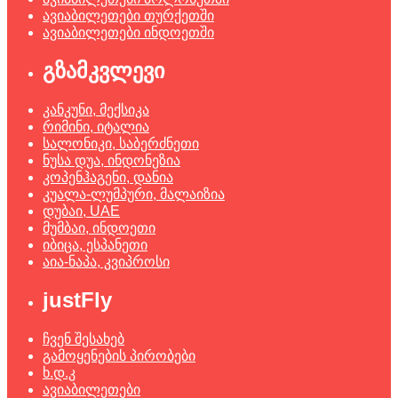
ავიაბილეთები თურქეთში
ავიაბილეთები ინდოეთში
გზამკვლევი
კანკუნი, მექსიკა
რიმინი, იტალია
სალონიკი, საბერძნეთი
ნუსა დუა, ინდონეზია
კოპენჰაგენი, დანია
კუალა-ლუმპური, მალაიზია
დუბაი, UAE
მუმბაი, ინდოეთი
იბიცა, ესპანეთი
აია-ნაპა, კვიპროსი
justFly
ჩვენ შესახებ
გამოყენების პირობები
ხ.დ.კ
ავიაბილეთები