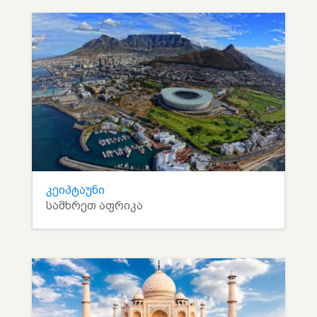
კეიპტაუნი
სამხრეთ აფრიკა