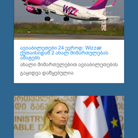
ავიაბილეთები 24 ევროდ: Wizzair
ქუთაისიდან 2 ახალ მიმართულებას
ამატებს
ახალი მიმართულებით ავიაბილეთების
გაყიდვა დაწყებულია