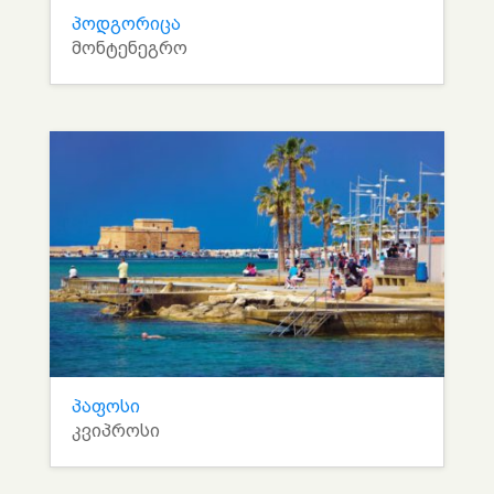
პოდგორიცა
მონტენეგრო
პაფოსი
კვიპროსი