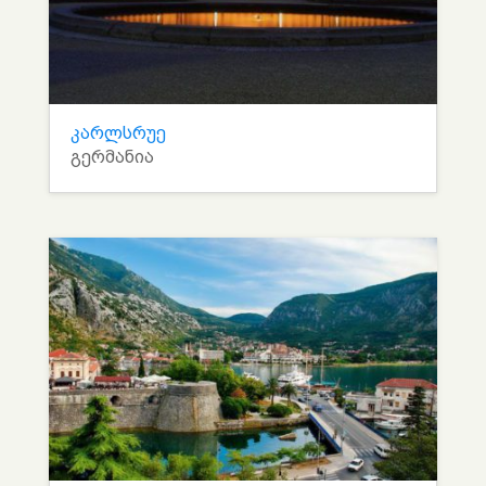
კარლსრუე
გერმანია