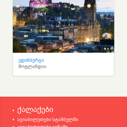
ედინბურგი
შოტლანდია
ქალაქები
ავიაბილეთები სტამბულში
ავიაბილეთები ვენაში