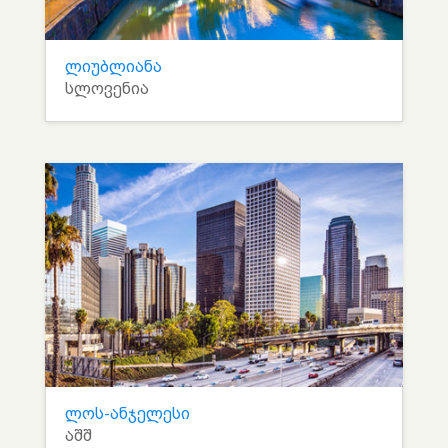
ლიუბლიანა
სლოვენია
ლოს-ანჯელესი
აშშ