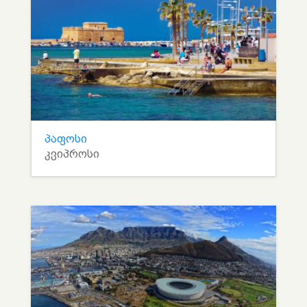
პაფოსი
კვიპროსი