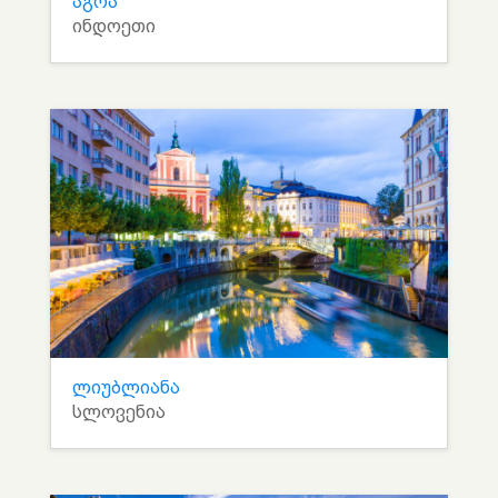
აგრა
ინდოეთი
ლიუბლიანა
სლოვენია