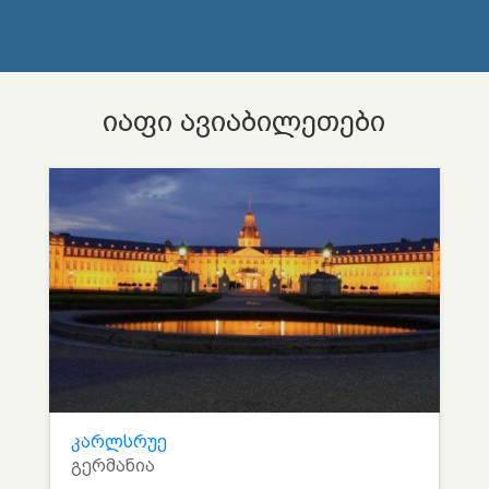
იაფი ავიაბილეთები
კარლსრუე
გერმანია