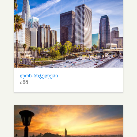
ლოს-ანჯელესი
აშშ