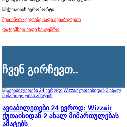
შეიძინეთ ყველაზე იაფი ავიაბილეთი
დაჯავშნეთ იაფი სასტუმრო
ჩვენ გირჩევთ..
ავიაბილეთები 24 ევროდ: Wizzair
ქუთაისიდან 2 ახალ მიმართულებას
ამატებს