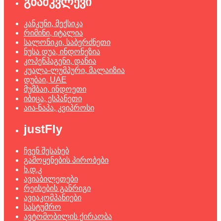
გზამკვლევი
კანკუნი, მექსიკა
რიმინი, იტალია
სალონიკი, საბერძნეთი
ნუსა დუა, ინდონეზია
კოპენჰაგენი, დანია
კუალა-ლუმპური, მალაიზია
დუბაი, UAE
მუმბაი, ინდოეთი
იბიცა, ესპანეთი
აია-ნაპა, კვიპროსი
justFly
ჩვენ შესახებ
გამოყენების პირობები
ხ.დ.კ
ავიაბილეთები
რეისების განრიგი
ავიაკომპანიები
სასტუმრო
ავტომობილის ქირაობა