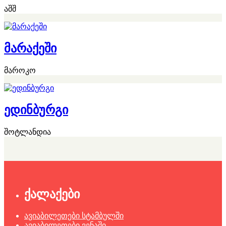
აშშ
მარაქეში
მაროკო
ედინბურგი
შოტლანდია
ქალაქები
ავიაბილეთები სტამბულში
ავიაბილეთები ვენაში