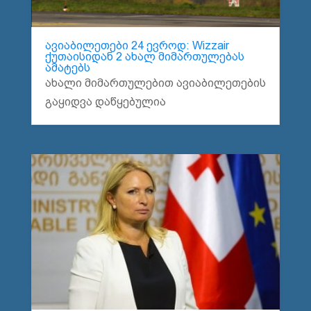
ავიაბილეთები 24 ევროდ: Wizzair
ქუთაისიდან 2 ახალ მიმართულებას
ამატებს
ახალი მიმართულებით ავიაბილეთების
გაყიდვა დაწყებულია