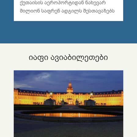
ქუთაისის აეროპორტიდან ნახევარ
მილიონ საფრენ ადგილს შესთავაზებს
იაფი ავიაბილეთები