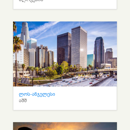
ლოს-ანჯელესი
აშშ