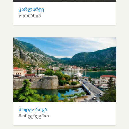
კარლსრუე
გერმანია
პოდგორიცა
მონტენეგრო