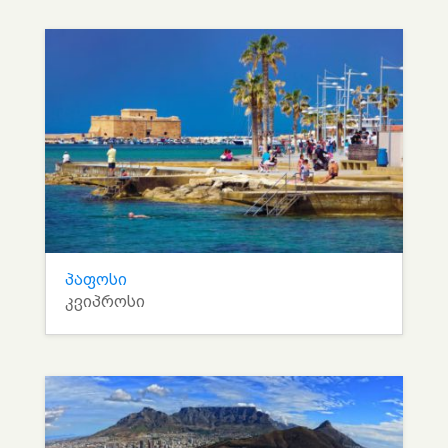
პაფოსი
კვიპროსი