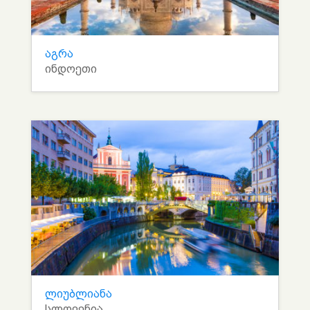
აგრა
ინდოეთი
ლიუბლიანა
სლოვენია