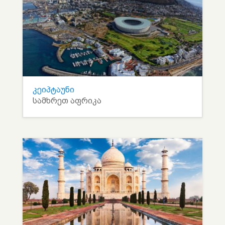
კეიპტაუნი
სამხრეთ აფრიკა