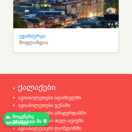
ედინბურგი
შოტლანდია
ქალაქები
ავიაბილეთები სტამბულში
ავიაბილეთები ვენაში
ავიაბილეთები ამსტერდამში
მოგვწერე
ავიაბილეთები თელ-ავივში
WhatsApp-ში 💬
ავიაბილეთები ლონდონში