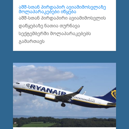
აშშ-სთან პირდაპირ ავიამიმოსვლაზე
მოლაპარაკებები იწყება
აშშ-სთან პირდაპირი ავიამიმოსვლის
დაწყებაზე ნათია თურნავა
სექტემბერში მოლაპარაკებებს
გამართავს