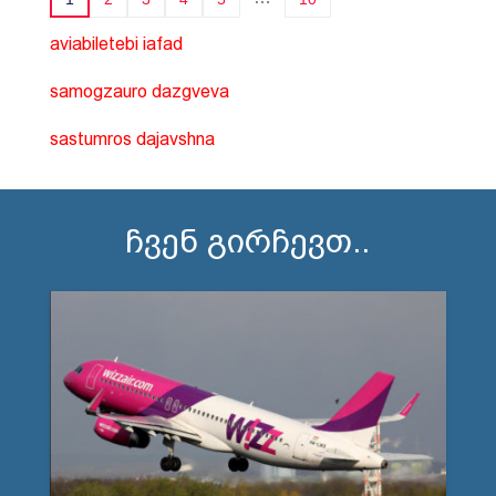
aviabiletebi iafad
samogzauro dazgveva
sastumros dajavshna
ჩვენ გირჩევთ..