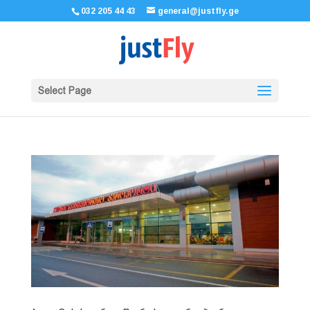
032 205 44 43
general@justfly.ge
Select Page