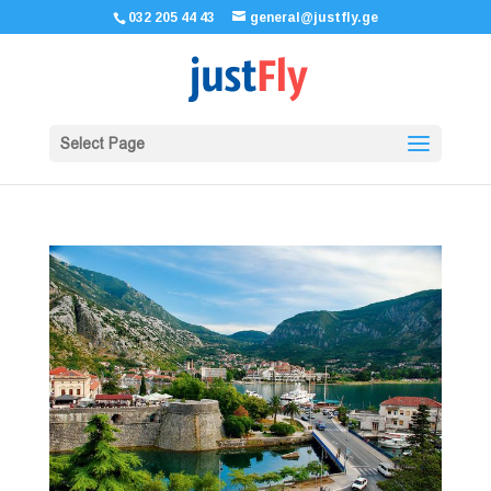
032 205 44 43
general@justfly.ge
Select Page