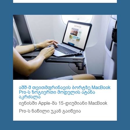
აშშ-მ თვითმფრინავის ბორტზე MacBook
Pro-ს ზოგიერთი მოდელის ატანა
აკრძალა
ივნისში Apple-მა 15-დიუმიანი MacBook
Pro-ს ნაწილი უკან გაიწვია