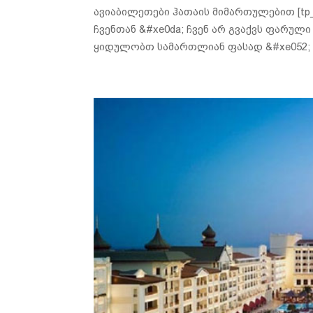
ავიაბილეთები ჰათაის მიმართულებით [tp_sea
ჩვენთან &#xe0da; ჩვენ არ გვაქვს ფარულ
ყიდულობთ სამართლიან ფასად &#xe052; ს