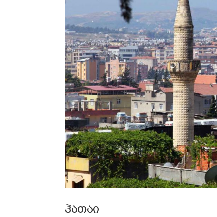
ჰათაი