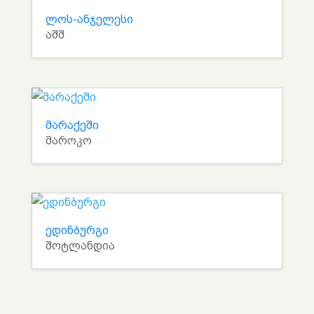
ლოს-ანჯელესი
აშშ
მარაქეში
მაროკო
ედინბურგი
შოტლანდია