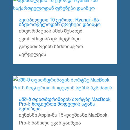
ავიაბილეთი 10 ევროდ: Ryanair -მა
საქართველოდან ფრენები დაიწყო
ინფორმაციას ამის შესახებ
ეკონომიკისა და მდგრადი
განვითარების სამინისტრო
ავრცელებს
აშშ-მ თვითმფრინავის ბორტზე MacBook
Pro-ს ზოგიერთი მოდელის ატანა
აკრძალა
ივნისში Apple-მა 15-დიუმიანი MacBook
Pro-ს ნაწილი უკან გაიწვია