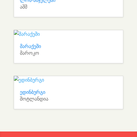
ლოს-ანჯელესი
აშშ
მარაქეში
მაროკო
ედინბურგი
შოტლანდია