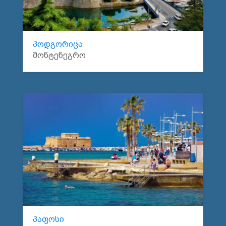
პოდგორიცა
მონტენეგრო
პაფოსი