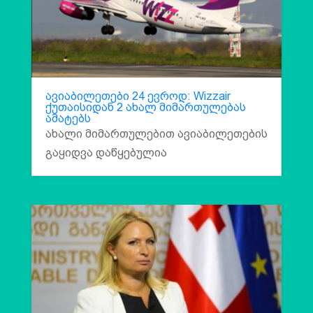
ავიაბილეთები 24 ევროდ: Wizzair
ქუთაისიდან 2 ახალ მიმართულებას
ამატებს
ახალი მიმართულებით ავიაბილეთების
გაყიდვა დაწყებულია