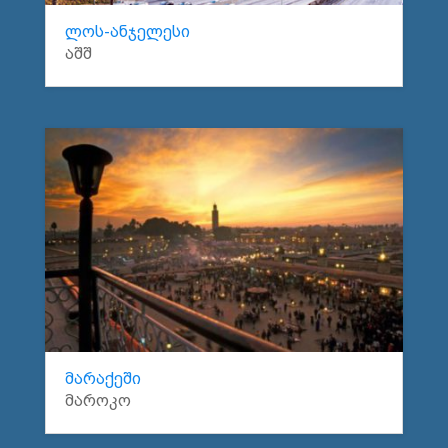
ლოს-ანჯელესი
აშშ
მარაქეში
მაროკო