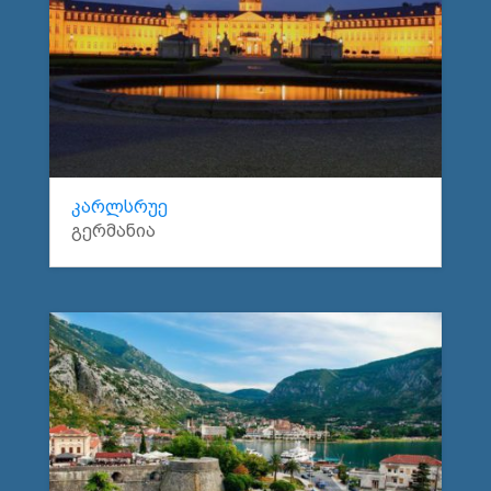
კარლსრუე
გერმანია