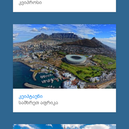
კვიპროსი
კეიპტაუნი
სამხრეთ აფრიკა