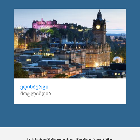
ედინბურგი
შოტლანდია