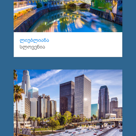
ლიუბლიანა
სლოვენია