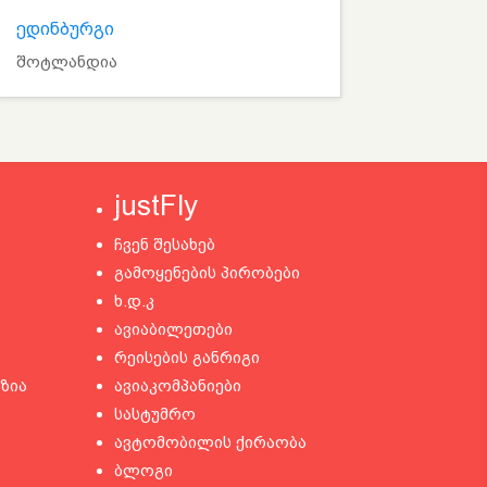
ედინბურგი
შოტლანდია
justFly
ჩვენ შესახებ
გამოყენების პირობები
ხ.დ.კ
ავიაბილეთები
რეისების განრიგი
ზია
ავიაკომპანიები
სასტუმრო
ავტომობილის ქირაობა
ბლოგი