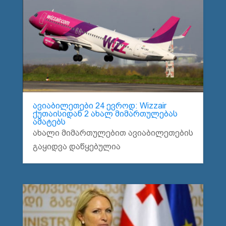
ავიაბილეთები 24 ევროდ: Wizzair
ქუთაისიდან 2 ახალ მიმართულებას
ამატებს
ახალი მიმართულებით ავიაბილეთების
გაყიდვა დაწყებულია