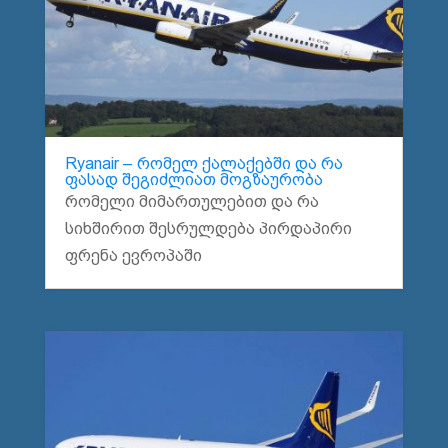
Ryanair – რომელ ქალაქებში და რა
ფასად შეგიძლიათ მოგზაურობა
რომელი მიმართულებით და რა
სიხშირით შესრულდება პირდაპირი
ფრენა ევროპაში