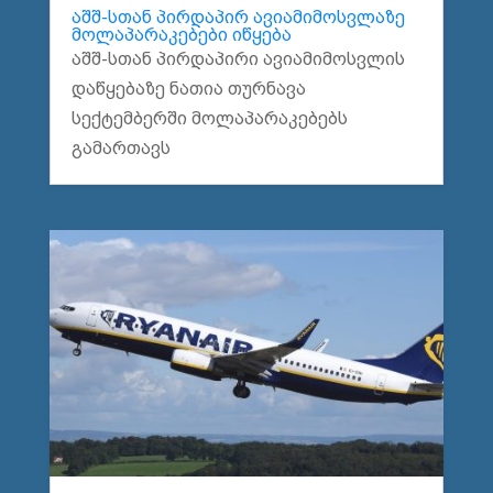
აშშ-სთან პირდაპირ ავიამიმოსვლაზე
მოლაპარაკებები იწყება
აშშ-სთან პირდაპირი ავიამიმოსვლის
დაწყებაზე ნათია თურნავა
სექტემბერში მოლაპარაკებებს
გამართავს