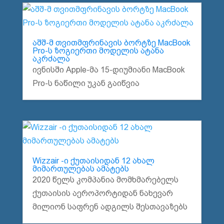
აშშ-მ თვითმფრინავის ბორტზე MacBook
Pro-ს ზოგიერთი მოდელის ატანა
აკრძალა
ივნისში Apple-მა 15-დიუმიანი MacBook
Pro-ს ნაწილი უკან გაიწვია
Wizzair -ი ქუთაისიდან 12 ახალ
მიმართულებას ამატებს
2020 წელს კომპანია მომხმარებელს
ქუთაისის აეროპორტიდან ნახევარ
მილიონ საფრენ ადგილს შესთავაზებს