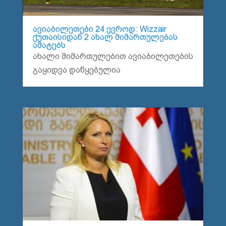
ავიაბილეთები 24 ევროდ: Wizzair
ქუთაისიდან 2 ახალ მიმართულებას
ამატებს
ახალი მიმართულებით ავიაბილეთების
გაყიდვა დაწყებულია