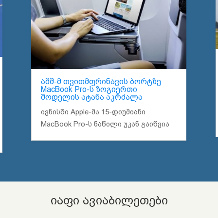
აშშ-მ თვითმფრინავის ბორტზე
MacBook Pro-ს ზოგიერთი
მოდელის ატანა აკრძალა
ივნისში Apple-მა 15-დიუმიანი
MacBook Pro-ს ნაწილი უკან გაიწვია
იაფი ავიაბილეთები