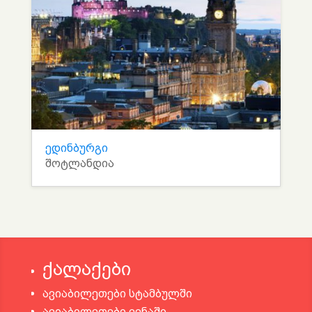
ედინბურგი
შოტლანდია
ქალაქები
ავიაბილეთები სტამბულში
ავიაბილეთები ვენაში