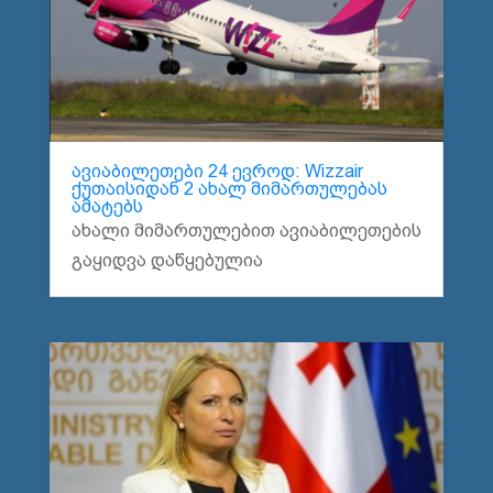
ავიაბილეთები 24 ევროდ: Wizzair
ქუთაისიდან 2 ახალ მიმართულებას
ამატებს
ახალი მიმართულებით ავიაბილეთების
გაყიდვა დაწყებულია