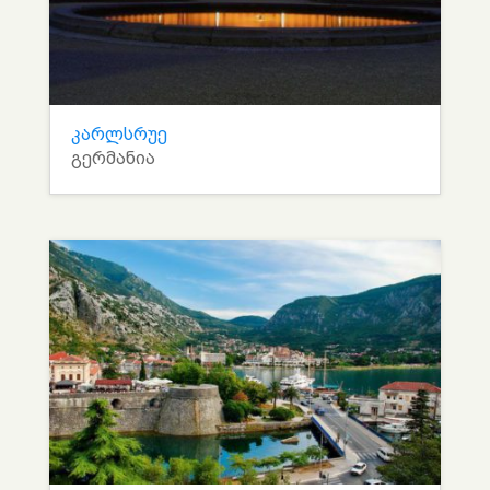
კარლსრუე
გერმანია