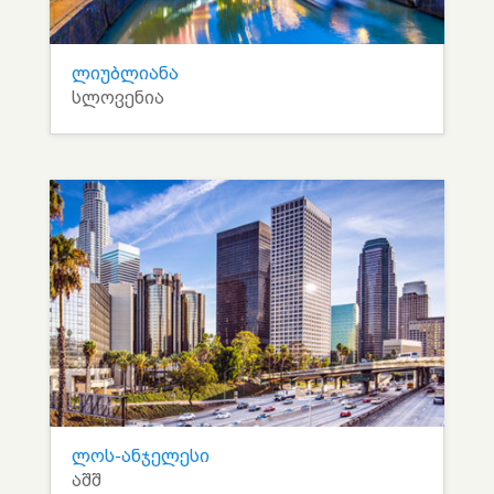
ლიუბლიანა
სლოვენია
ლოს-ანჯელესი
აშშ