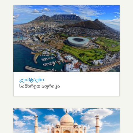
კეიპტაუნი
სამხრეთ აფრიკა