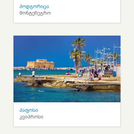
პოდგორიცა
მონტენეგრო
პაფოსი
კვიპროსი