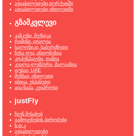
ავიაბილეთები თურქეთში
ავიაბილეთები ინდოეთში
გზამკვლევი
კანკუნი, მექსიკა
რიმინი, იტალია
სალონიკი, საბერძნეთი
ნუსა დუა, ინდონეზია
კოპენჰაგენი, დანია
კუალა-ლუმპური, მალაიზია
დუბაი, UAE
მუმბაი, ინდოეთი
იბიცა, ესპანეთი
აია-ნაპა, კვიპროსი
justFly
ჩვენ შესახებ
გამოყენების პირობები
ხ.დ.კ
ავიაბილეთები