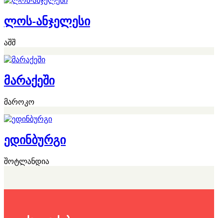
ლოს-ანჯელესი
აშშ
მარაქეში
მაროკო
ედინბურგი
შოტლანდია