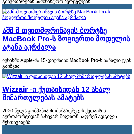
განვითარების სამინისტრო ავრცელებს
აშშ-მ თვითმფრინავის ბორტზე
MacBook Pro-ს ზოგიერთი მოდელის
ატანა აკრძალა
ივნისში Apple-მა 15-დიუმიანი MacBook Pro-ს ნაწილი უკან
გაიწვია
Wizzair -ი ქუთაისიდან 12 ახალ
მიმართულებას ამატებს
2020 წელს კომპანია მომხმარებელს ქუთაისის
აეროპორტიდან ნახევარ მილიონ საფრენ ადგილს
შესთავაზებს