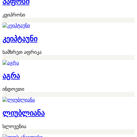
პაფოსი
კვიპროსი
კეიპტაუნი
სამხრეთ აფრიკა
აგრა
ინდოეთი
ლიუბლიანა
სლოვენია