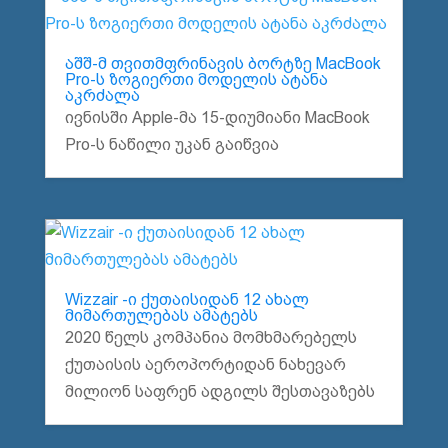
აშშ-მ თვითმფრინავის ბორტზე MacBook
Pro-ს ზოგიერთი მოდელის ატანა
აკრძალა
ივნისში Apple-მა 15-დიუმიანი MacBook
Pro-ს ნაწილი უკან გაიწვია
Wizzair -ი ქუთაისიდან 12 ახალ
მიმართულებას ამატებს
2020 წელს კომპანია მომხმარებელს
ქუთაისის აეროპორტიდან ნახევარ
მილიონ საფრენ ადგილს შესთავაზებს