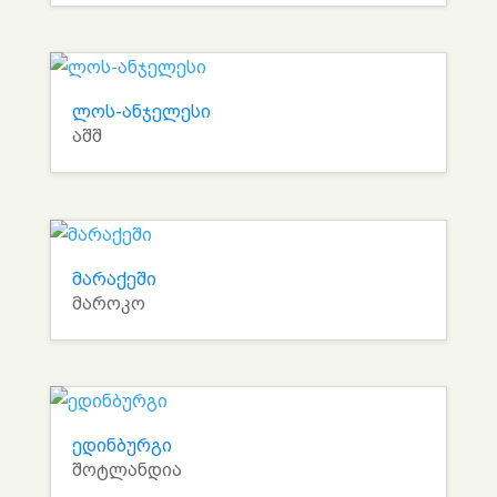
ლოს-ანჯელესი
აშშ
მარაქეში
მაროკო
ედინბურგი
შოტლანდია