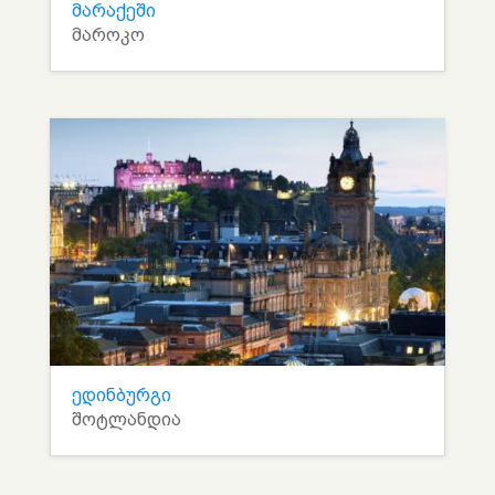
მარაქეში
მაროკო
ედინბურგი
შოტლანდია