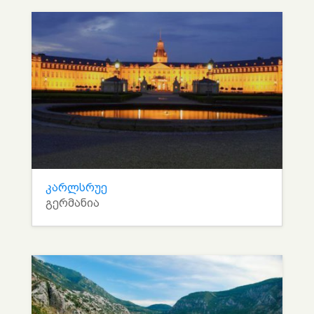
კარლსრუე
გერმანია