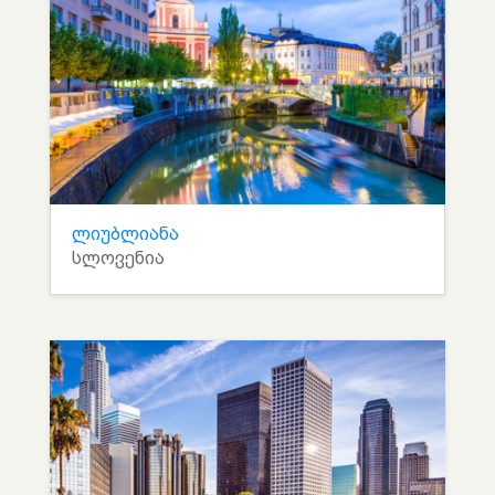
ლიუბლიანა
სლოვენია