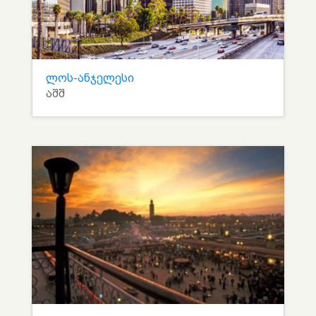
ლოს-ანჯელესი
აშშ