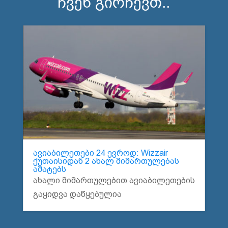
ჩვენ გირჩევთ..
ავიაბილეთები 24 ევროდ: Wizzair
ქუთაისიდან 2 ახალ მიმართულებას
ამატებს
ახალი მიმართულებით ავიაბილეთების
გაყიდვა დაწყებულია