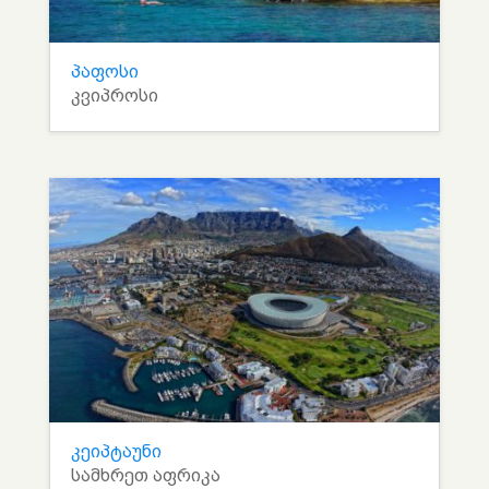
პაფოსი
კვიპროსი
კეიპტაუნი
სამხრეთ აფრიკა