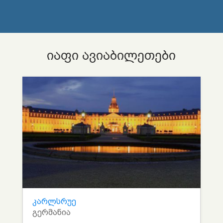
იაფი ავიაბილეთები
კარლსრუე
გერმანია