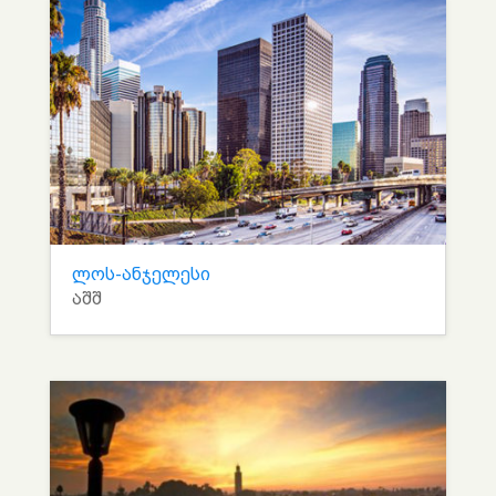
ლოს-ანჯელესი
აშშ