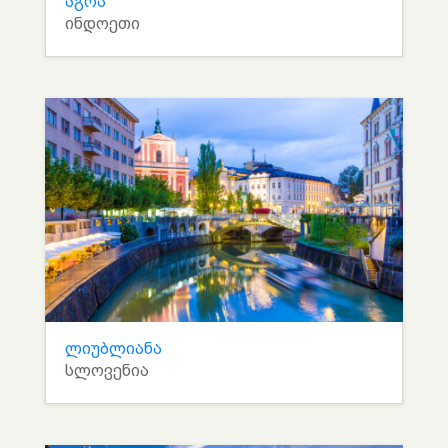
აგრა
ინდოეთი
ლიუბლიანა
სლოვენია