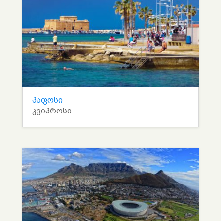
პაფოსი
კვიპროსი