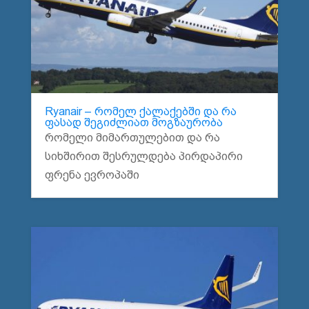
Ryanair – რომელ ქალაქებში და რა
ფასად შეგიძლიათ მოგზაურობა
რომელი მიმართულებით და რა
სიხშირით შესრულდება პირდაპირი
ფრენა ევროპაში