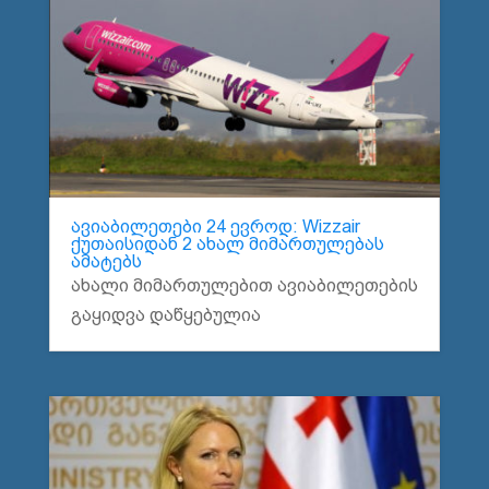
ავიაბილეთები 24 ევროდ: Wizzair
ქუთაისიდან 2 ახალ მიმართულებას
ამატებს
ახალი მიმართულებით ავიაბილეთების
გაყიდვა დაწყებულია