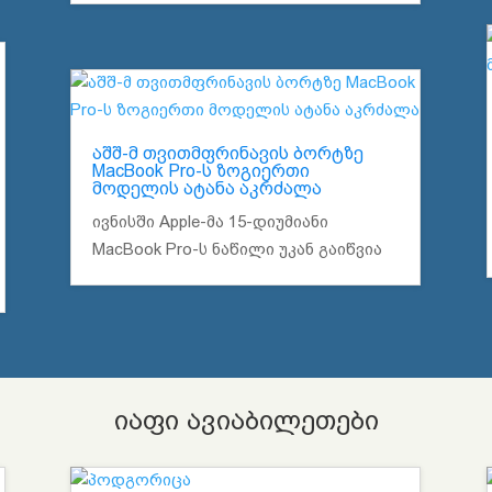
აშშ-მ თვითმფრინავის ბორტზე
MacBook Pro-ს ზოგიერთი
მოდელის ატანა აკრძალა
ივნისში Apple-მა 15-დიუმიანი
MacBook Pro-ს ნაწილი უკან გაიწვია
იაფი ავიაბილეთები