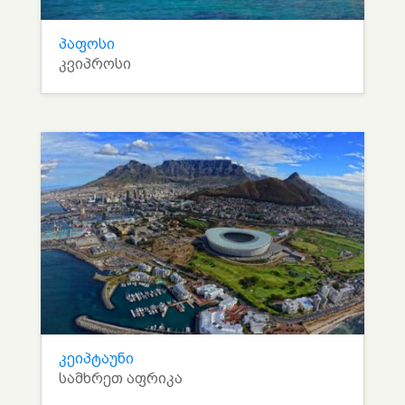
პაფოსი
კვიპროსი
კეიპტაუნი
სამხრეთ აფრიკა