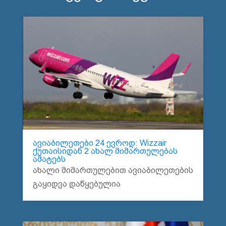
ავიაბილეთები 24 ევროდ: Wizzair
ქუთაისიდან 2 ახალ მიმართულებას
ამატებს
ახალი მიმართულებით ავიაბილეთების
გაყიდვა დაწყებულია