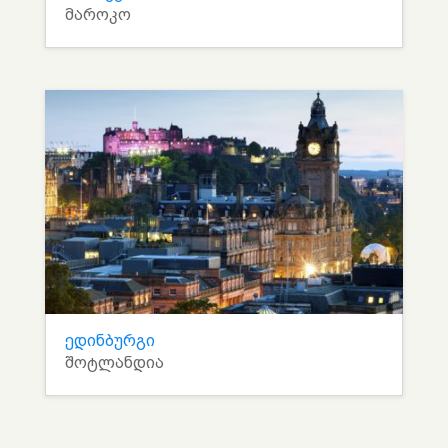
მაროკო
ედინბურგი
შოტლანდია