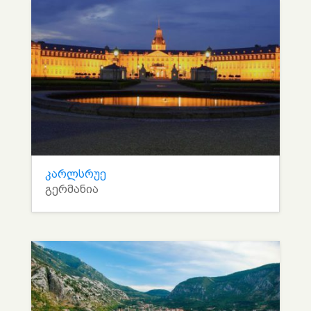
კარლსრუე
გერმანია