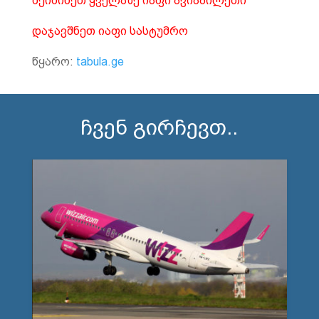
შეიძინეთ ყველაზე იაფი ავიაბილეთი
დაჯავშნეთ იაფი სასტუმრო
წყარო:
tabula.ge
ჩვენ გირჩევთ..