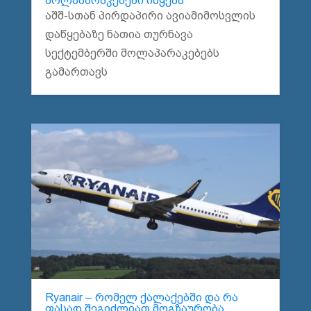
მოლაპარაკებები იწყება
აშშ-სთან პირდაპირი ავიამიმოსვლის
დაწყებაზე ნათია თურნავა
სექტემბერში მოლაპარაკებებს
გამართავს
Ryanair – რომელ ქალაქებში და რა
ფასად შეგიძლიათ მოგზაურობა