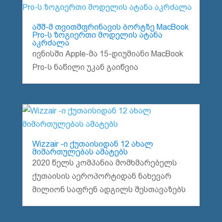
აშშ-მ თვითმფრინავის ბორტზე MacBook
Pro-ს ზოგიერთი მოდელის ატანა
აკრძალა
ივნისში Apple-მა 15-დიუმიანი MacBook
Pro-ს ნაწილი უკან გაიწვია
Wizzair -ი ქუთაისიდან 12 ახალ
მიმართულებას ამატებს
2020 წელს კომპანია მომხმარებელს
ქუთაისის აეროპორტიდან ნახევარ
მილიონ საფრენ ადგილს შესთავაზებს