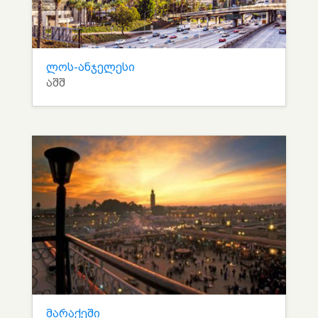
ლოს-ანჯელესი
აშშ
მარაქეში