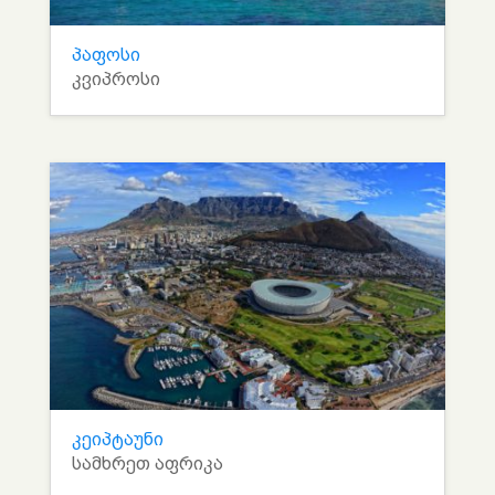
პაფოსი
კვიპროსი
კეიპტაუნი
სამხრეთ აფრიკა