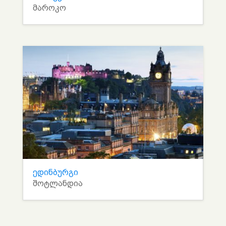
მაროკო
ედინბურგი
შოტლანდია