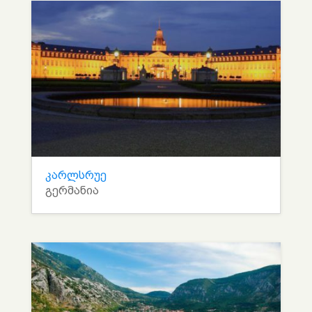
კარლსრუე
გერმანია