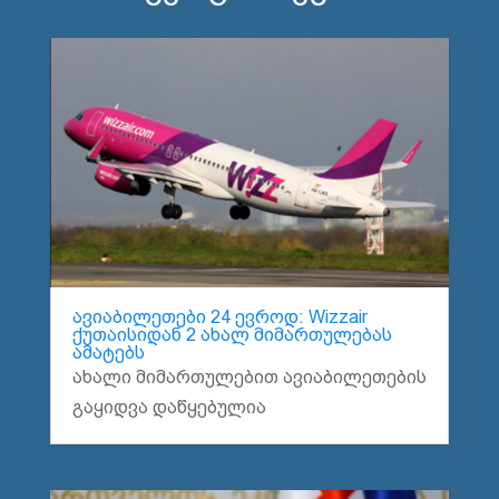
ავიაბილეთები 24 ევროდ: Wizzair
ქუთაისიდან 2 ახალ მიმართულებას
ამატებს
ახალი მიმართულებით ავიაბილეთების
გაყიდვა დაწყებულია