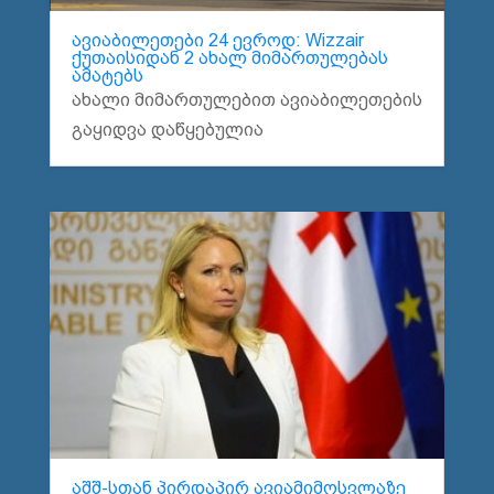
ავიაბილეთები 24 ევროდ: Wizzair
ქუთაისიდან 2 ახალ მიმართულებას
ამატებს
ახალი მიმართულებით ავიაბილეთების
გაყიდვა დაწყებულია
აშშ-სთან პირდაპირ ავიამიმოსვლაზე