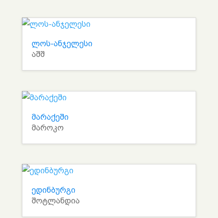
ლოს-ანჯელესი
აშშ
მარაქეში
მაროკო
ედინბურგი
შოტლანდია