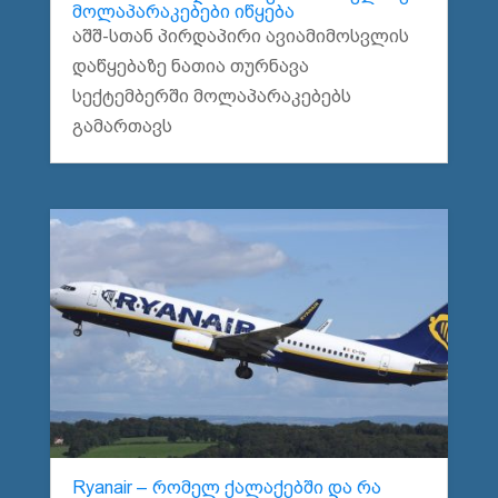
მოლაპარაკებები იწყება
აშშ-სთან პირდაპირი ავიამიმოსვლის
დაწყებაზე ნათია თურნავა
სექტემბერში მოლაპარაკებებს
გამართავს
Ryanair – რომელ ქალაქებში და რა