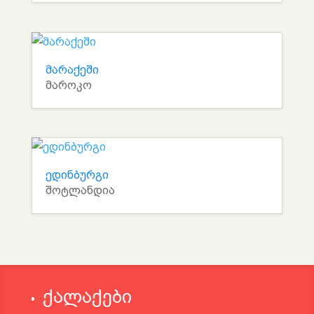
მარაქეში
მაროკო
ედინბურგი
შოტლანდია
ქალაქები