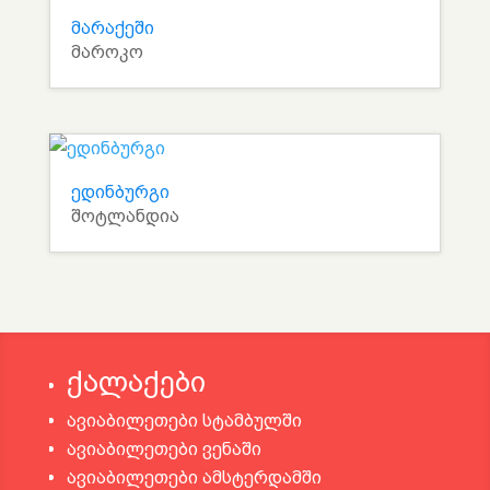
მარაქეში
მაროკო
ედინბურგი
შოტლანდია
ქალაქები
ავიაბილეთები სტამბულში
ავიაბილეთები ვენაში
ავიაბილეთები ამსტერდამში