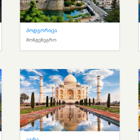
პოდგორიცა
მონტენეგრო
აგრა