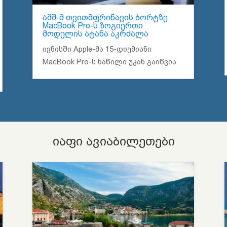
აშშ-მ თვითმფრინავის ბორტზე
MacBook Pro-ს ზოგიერთი
მოდელის ატანა აკრძალა
ივნისში Apple-მა 15-დიუმიანი
MacBook Pro-ს ნაწილი უკან გაიწვია
იაფი ავიაბილეთები