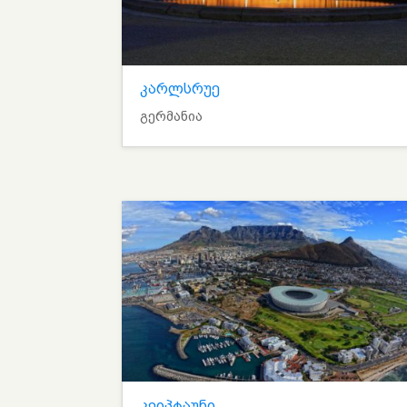
კარლსრუე
გერმანია
კეიპტაუნი