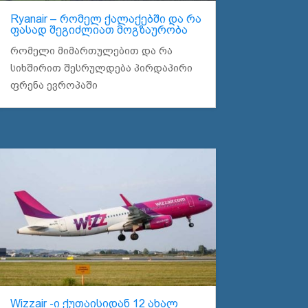
Ryanair – რომელ ქალაქებში და რა
ფასად შეგიძლიათ მოგზაურობა
რომელი მიმართულებით და რა
სიხშირით შესრულდება პირდაპირი
ფრენა ევროპაში
Wizzair -ი ქუთაისიდან 12 ახალ