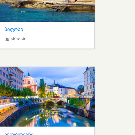
პაფოსი
კვიპროსი
ლიუბლიანა