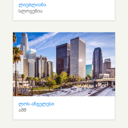
ლიუბლიანა
სლოვენია
ლოს-ანჯელესი
აშშ