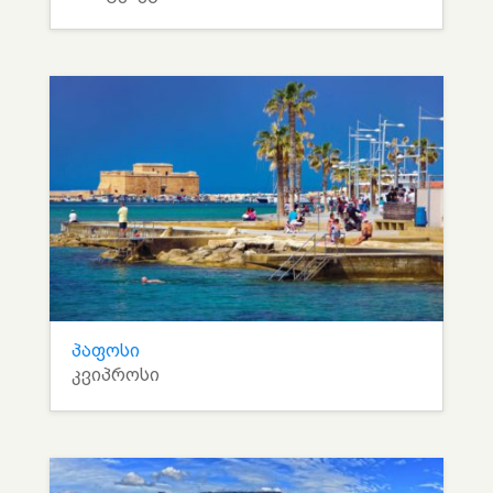
პაფოსი
კვიპროსი