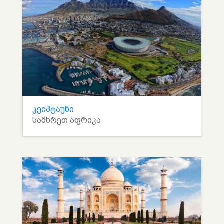
კეიპტაუნი
სამხრეთ აფრიკა