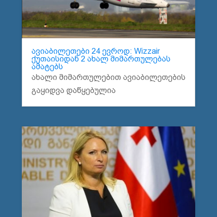
ავიაბილეთები 24 ევროდ: Wizzair
ქუთაისიდან 2 ახალ მიმართულებას
ამატებს
ახალი მიმართულებით ავიაბილეთების
გაყიდვა დაწყებულია