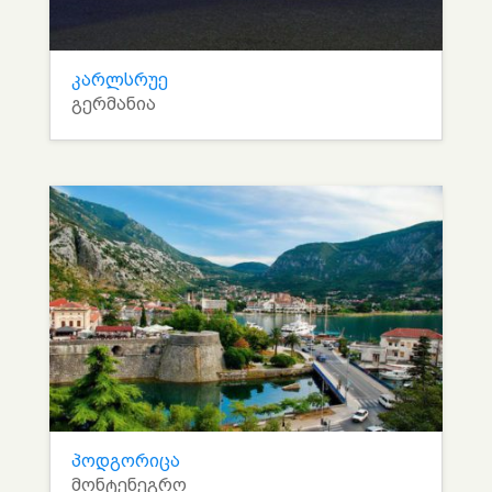
კარლსრუე
გერმანია
პოდგორიცა
მონტენეგრო