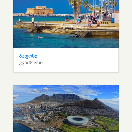
პაფოსი
კვიპროსი