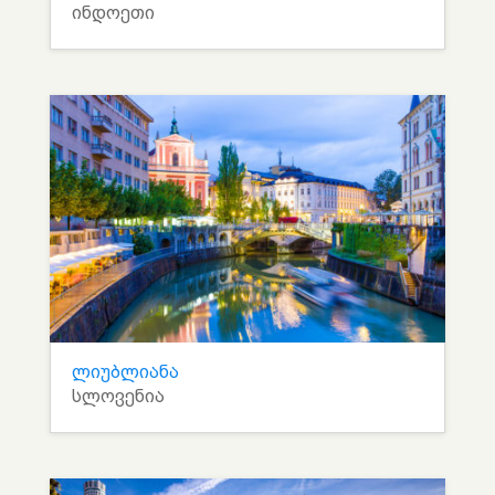
ინდოეთი
ლიუბლიანა
სლოვენია