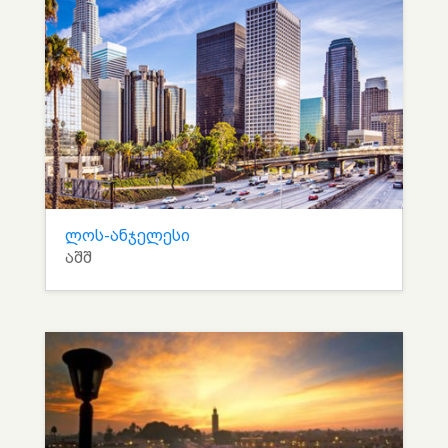
ლოს-ანჯელესი
აშშ