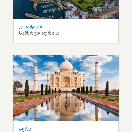
კეიპტაუნი
სამხრეთ აფრიკა
აგრა