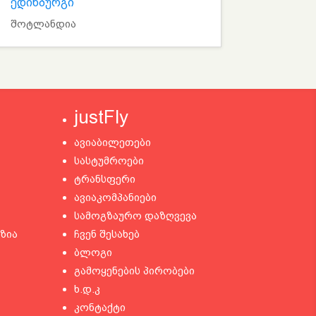
ედინბურგი
შოტლანდია
justFly
ავიაბილეთები
სასტუმროები
ტრანსფერი
ავიაკომპანიები
სამოგზაურო დაზღვევა
ზია
ჩვენ შესახებ
ბლოგი
გამოყენების პირობები
ხ.დ.კ
კონტაქტი